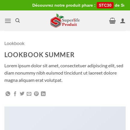
Passer
Découvrez notre produit phare :
STC30
de SuperL
au
contenu
Lookbook
LOOKBOOK SUMMER
Lorem ipsum dolor sit amet, consectetuer adipiscing elit, sed
diam nonummy nibh euismod tincidunt ut laoreet dolore
magna aliquam erat volutpat.