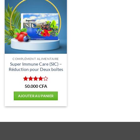
COMPLÉMENT ALIMENTAIRE
Super Immune Care (SIC) –
Réduction pour Deux boîtes
Note
4
50.000
CFA
sur 5
AJOUTER AU PANIER