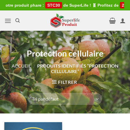
Passer
otre produit phare :
STC30
de SuperLife ! 🧬 Profitez de
2 pro
au
contenu
Protection cellulaire
ACCUEIL
/
PRODUITS IDENTIFIÉS “PROTECTION
CELLULAIRE”
FILTRER